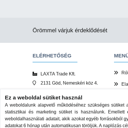
Örömmel várjuk érdeklődését
ELÉRHETŐSÉG
MEN
Ró
LAXTA Trade Kft.
2131 Göd, Nemeskéri köz 4.
Ela
+36 30 210-68-73
Szo
Ez a weboldal sütiket használ
info@laxta.hu
A weboldalunk alapvető működéséhez szükséges sütiket al
Flo
www.laxta.hu
statisztikai és marketing sütiket is használunk. Emellet
Kap
weboldalhasználati adatait, akik azokat egyéb forrásokból g
adatokat 6 hónap után automatikusan töröljük. A naplózás cé