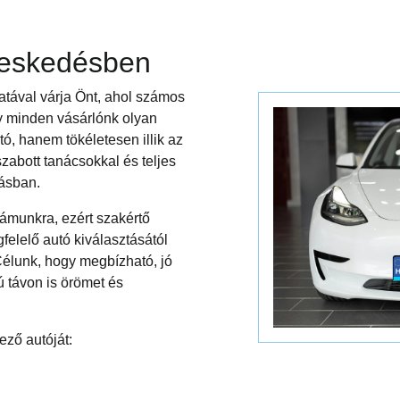
reskedésben
latával várja Önt, ahol számos
gy minden vásárlónk olyan
, hanem tökéletesen illik az
zabott tanácsokkal és teljes
tásban.
ámunkra, ezért szakértő
felelő autó kiválasztásától
Célunk, hogy megbízható, jó
 távon is örömet és
ező autóját: