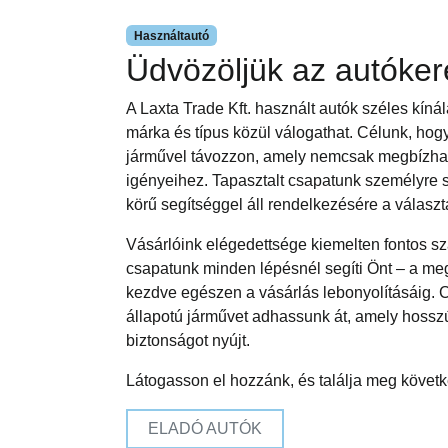
Használtautó
Üdvözöljük az autóke
A Laxta Trade Kft. használt autók széles kíná
márka és típus közül válogathat. Célunk, ho
járművel távozzon, amely nemcsak megbízható
igényeihez. Tapasztalt csapatunk személyre s
körű segítséggel áll rendelkezésére a válasz
Vásárlóink elégedettsége kiemelten fontos sz
csapatunk minden lépésnél segíti Önt – a meg
kezdve egészen a vásárlás lebonyolításáig. 
állapotú járművet adhassunk át, amely hosszú
biztonságot nyújt.
Látogasson el hozzánk, és találja meg követk
ELADÓ AUTÓK