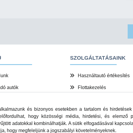
Ü
SZOLGÁLTATÁSAINK
lunk
Használtautó értékesítés
dó autók
Flottakezelés
lgáltatásaink
Teljeskörű ügyintézés
kalmazunk és bizonyos esetekben a tartalom és hirdetések 
ttakezelés
t előfordulhat, hogy közösségi média, hirdetési, és elemző
csolat
yűjtött adatokkal kombinálhatják. A sütik elfogadásával kapcs
lja, hogy megfeleljünk a jogszabályi követelményeknek.